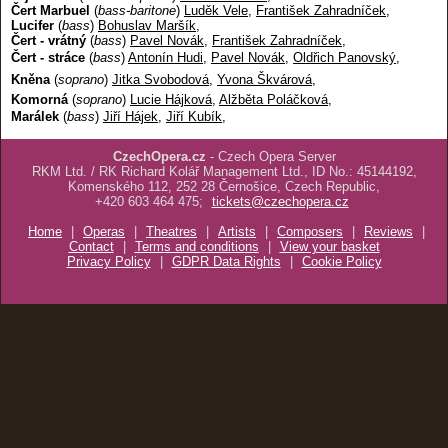
Čert Marbuel
(
bass-baritone
)
Luděk Vele
,
František Zahradníček
,
Lucifer
(
bass
)
Bohuslav Maršík
,
Čert - vrátný
(
bass
)
Pavel Novák
,
František Zahradníček
,
Čert - stráce
(
bass
)
Antonín Hudi
,
Pavel Novák
,
Oldřich Panovský
,
Kněna
(
soprano
)
Jitka Svobodová
,
Yvona Škvárová
,
Komorná
(
soprano
)
Lucie Hájková
,
Alžběta Poláčková
,
Marálek
(
bass
)
Jiří Hájek
,
Jiří Kubík
,
CzechOpera.cz
- Czech Opera Server
RKM Ltd. / RK Richard Kolář Management Ltd., ID No.: 45144192,
Komenského 112, 252 28 Černošice, Czech Republic,
+420 603 464 475;
tickets@czechopera.cz
Home
|
Operas
|
Theatres
|
Artists
|
Composers
|
Reviews
|
Contact
|
Terms and conditions
|
View your basket
Privacy Policy
|
GDPR Data Rights
|
Cookie Policy