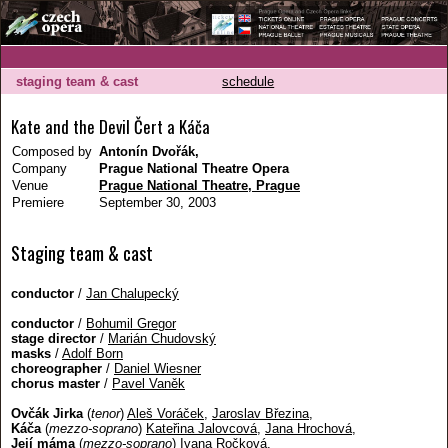
staging team & cast
schedule
Kate and the Devil Čert a Káča
Composed by
Antonín Dvořák,
Company
Prague National Theatre Opera
Venue
Prague National Theatre, Prague
Premiere
September 30, 2003
Staging team & cast
conductor
/
Jan Chalupecký
conductor
/
Bohumil Gregor
stage director
/
Marián Chudovský
masks
/
Adolf Born
choreographer
/
Daniel Wiesner
chorus master
/
Pavel Vaněk
Ovčák Jirka
(
tenor
)
Aleš Voráček
,
Jaroslav Březina
,
Káča
(
mezzo-soprano
)
Kateřina Jalovcová
,
Jana Hrochová
,
Její máma
(
mezzo-soprano
)
Ivana Ročková
,